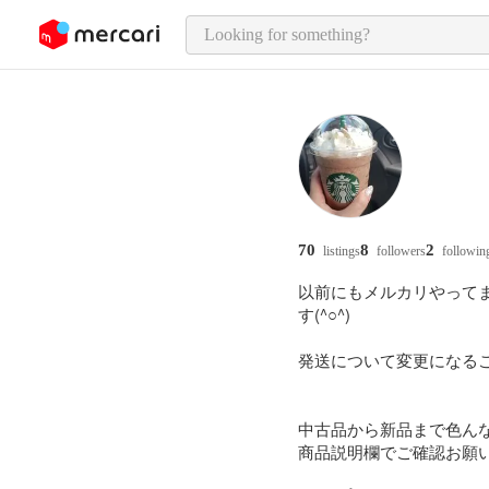
o page content
70
8
2
listings
followers
followin
以前にもメルカリやって
す(^○^)

発送について変更になること
中古品から新品まで色んなも
商品説明欄でご確認お願