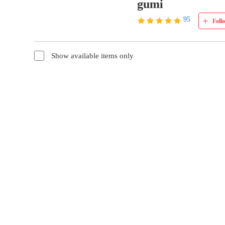
gumi
95
Foll
Show available items only