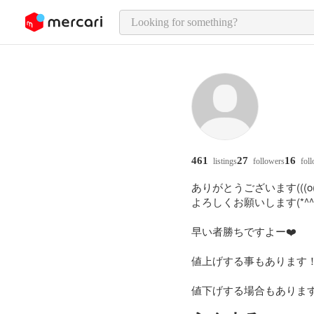
o page content
461
27
16
listings
followers
fol
ありがとうございます(((o(*゜
よろしくお願いします(*^^*
早い者勝ちですよー❤️

値上げする事もあります！
値下げする場合もありま