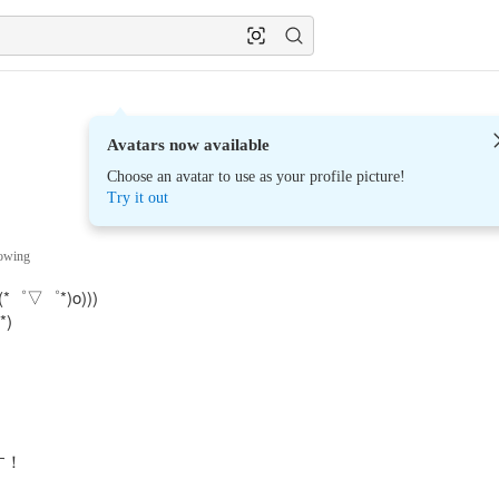
Avatars now available
Choose an avatar to use as your profile picture!
Try it out
lowing
▽゜*)o)))

)



す！