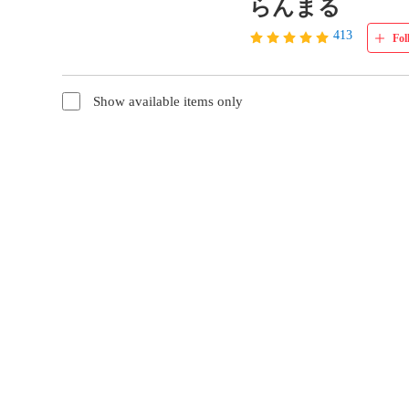
らんまる
413
Fol
Show available items only