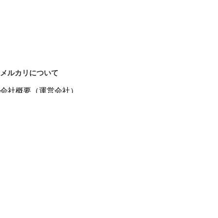
メルカリについて
会社概要（運営会社）
採用情報
プレスリリース
公式ブログ
プレスキット
メルカリUS
メルカリShops
m department（エムデパ）
ヘルプ
ヘルプセンター（ガイド・お問い合わせ）
メルカリShopsでショップを開設する
メルカリShops ショップ管理画面にログイン