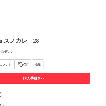
an スノカレ 28
) 送料込み
通報
コメント
保存
購入手続きへ
明
。
