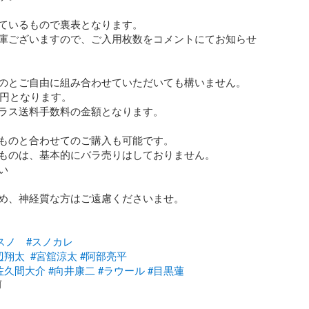
ているもので裏表となります。

庫ございますので、ご入用枚数をコメントにてお知らせ
のとご自由に組み合わせていただいても構いません。

0円となります。

ラス送料手数料の金額となります。

ものと合わせてのご購入も可能です。

ものは、基本的にバラ売りはしておりません。



め、神経質な方はご遠慮くださいませ。

スノ
#スノカレ
辺翔太
#宮舘涼太
#阿部亮平
佐久間大介
#向井康二
#ラウール
#目黒蓮
前