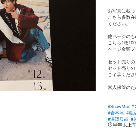
お写真に載っ
こちら多数在
ください。

他ページのも
こちら1枚10
ページ金額プ
セット売りの
セット売りの
ご了承ください
素人保管のた
#SnowMan
#
#岩本照
#渡
#深澤辰哉
#
半年以上