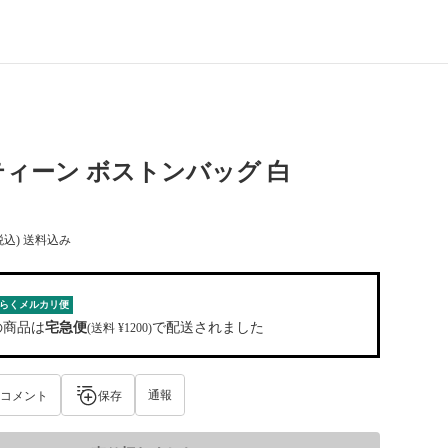
ィーン ボストンバッグ 白
税込) 送料込み
らくメルカリ便
の商品は
宅急便
で配送されました
(送料 ¥1200)
通報
コメント
保存