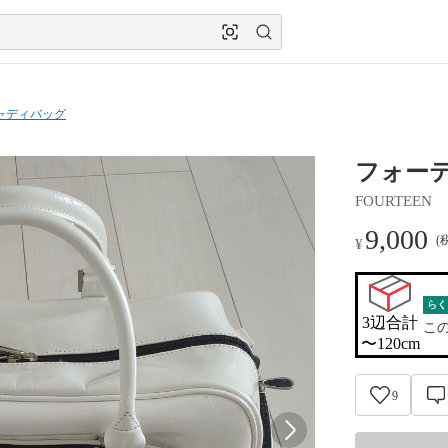
ャディバッグ
フォーテ
FOURTEEN
9,000
(
¥
らく
3辺合計

こ
〜120cm
9