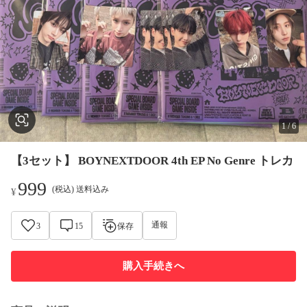
1
/
6
【3セット】 BOYNEXTDOOR 4th EP No Genre トレカ
999
(税込) 送料込み
¥
通報
3
15
保存
購入手続きへ