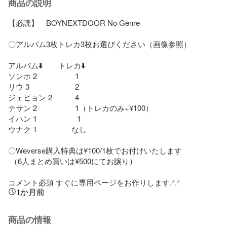
商品の説明
【必読】　BOYNEXTDOOR No Genre

〇アルバム3枚トレカ3枚お選びください（画像参照）

アルバム⬇️　　トレカ⬇️

ソンホ 2　　　　　1

リウ 3　　　　　　2

ジェヒョン 2　　　4

テサン 2　　　　　1（トレカのみ+¥100）

イハン 1　　　　　 1

ウナク 1 　　　　 なし

〇Weverse購入特典は¥100/1枚でお付けいたします

 （6人まとめ買いは¥500にてお譲り）

コメント必須 すぐに専用ページをお作りします.ᐟ.ᐟ
1か月前
商品の情報