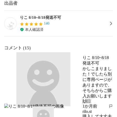
出品者
りこ 8/10~8/18発送不可
140
本人確認済
コメント (15)
りこ 8/10~8/18
発送不可
かしこまりまし
た！でしたら別
に専用ページが
ありますので、
そちらからご購
入お願いします
🙌🏻
1か月前
報告する
rilo.st
購入して大丈夫