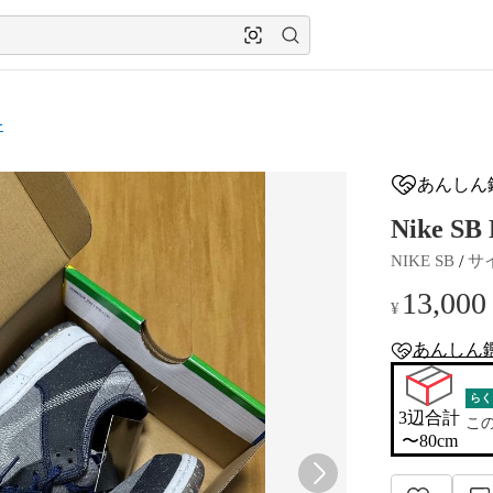
ー
あんしん
Nike SB
 / 
NIKE SB
サ
13,000
¥
あんしん
anshin-apprais
らく
3辺合計

こ
〜80cm