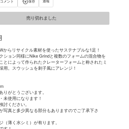
通報
コメント
保存
売り切れました
明
 LOWからリサイクル素材を使ったサステナブルな1足！

ション同様にNike Grindと複数のフォームの混合物を
ことによって作られたクレーターフォームと称されたミ
採用。スウッシュを刺子風にアレンジ！

m

ありがとうございます。

・未使用になります！

検討ください。

が写真と多少異なる部分もありますのでご了承下さ
ジ（薄く水シミ）が有ります。

です！
