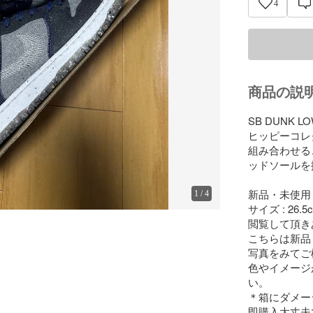
4
商品の説
SB DUNK
ヒッピーコレク
組み合わせる
ッドソールを
新品・未使用

1
/
4
サイズ : 26.5c
閲覧して頂き
こちらは新品
写真をみてご
色やイメージ
い。　

＊箱にダメー
即購入大丈夫