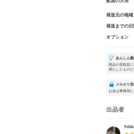
配送の方法
発送元の地域
発送までの日
オプション
あんしん鑑
商品の受取前に
満たしたものだ
メルカリ安
お金は事務局に
出品者
9shi