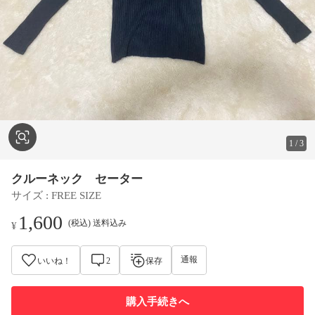
1
/
3
クルーネック セーター
サイズ
 : 
FREE SIZE
1,600
(税込) 送料込み
¥
通報
いいね！
2
保存
購入手続きへ