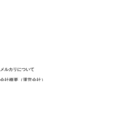
メルカリについて
会社概要（運営会社）
採用情報
プレスリリース
公式ブログ
プレスキット
メルカリUS
メルカリShops
m department（エムデパ）