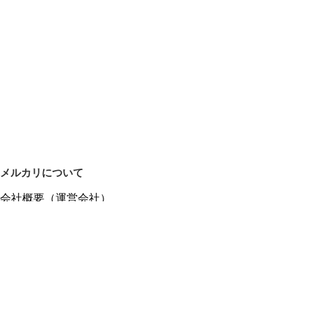
メルカリについて
会社概要（運営会社）
採用情報
プレスリリース
公式ブログ
プレスキット
メルカリUS
メルカリShops
m department（エムデパ）