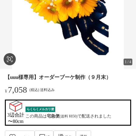
1
/
4
【uuu様専用】オーダーブーケ制作（９月末）
7,058
(税込) 送料込み
¥
らくらくメルカリ便
3辺合計

この商品は
宅急便
で配送されました
(送料 ¥850)
〜80cm