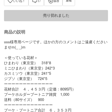
通報
いいね！
17
保存
売り切れました
商品の説明
uuu様専用ページです。ほかの方のコメントはご遠慮ください
ませm(_ _)m

＜使っている花材＞

ひまわり（東京堂）　318*8

ミニひまわり（東京堂）242*3

カスミソウ（東京堂）241*5

ジプソ（東京堂）　724*5

ーーーーーーーーーーーーー

花材合計　４，４５３円（定価：8095円）

ブーケホルダーブートニア雑貨　1,000

送料（80サイズ）　900

ーーーーーーーーーーーーー

ブーケ・ブートニア合計　６，３５３円
