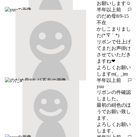
お願いします☺︎︎
半年以上前
報告する
のだめ母8/9-15
不在
かしこまりまし
た(*´∇｀*)

リボンで仕上げ
てまたお声掛け
させていただき
ますね❤

よろしくお願い
しますm(_ _)m
半年以上前
報告する
yuu
リボンの件確認
しました。

最初の紺色のほ
うでお願い致し
ます。

よろしくお願い
します。