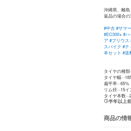
沖縄県、離島
返品の場合の
#中古
#サマ
#EC300
+ 
#
ア
#プリウス
スパイク
#テ
本セット
#送
タイヤの種類·
タイヤ幅···18
扁平率···65%

リム径···15イ
タイヤ本数···
半年以上
商品の情