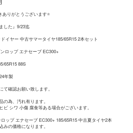
明
きありがとうございます⭐️

した』9/23迄

ッドイヤー 中古サマータイヤ185/65R15 2本セット 

ロップ エナセーブ EC300+

65R15 88S

4年製 

にて確認お願い致します。

の為、汚れ有ります。   

ヒビ シワ 小傷 腐食等ある場合がございます。

ンロップ エナセーブ EC300+ 185/65R15 中古夏タイヤ2本
込みの価格になります。　
