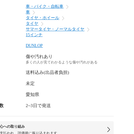
車・バイク・自転車
車
タイヤ・ホイール
タイヤ
サマータイヤ・ノーマルタイヤ
15インチ
DUNLOP
傷や汚れあり
多くの人が見てわかるような傷や汚れがある
送料込み(出品者負担)
未定
愛知県
数
2~3日で発送
心への取り組み
支払われ、評価後に振り込まれます