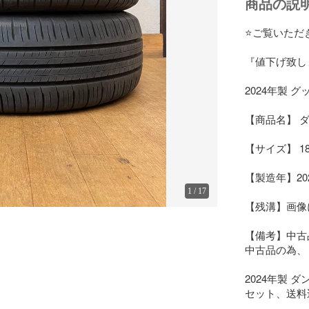
商品の説
⭐️ご覧いただ
『値下げ致しま
2024年製 グ
【商品名】 ダン
【サイズ】 185/
【製造年】202
1
/
17
【残溝】画像
【備考】中古品
中古品の為、
2024年製 ダ
セット、送料