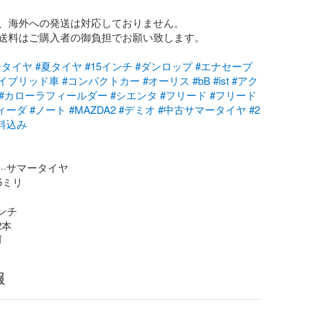
、海外への発送は対応しておりません。

送料はご購入者の御負担でお願い致します。

ータイヤ
#夏タイヤ
#15インチ
#ダンロップ
#エナセーブ
ハイブリッド車
#コンパクトカー
#オーリス
#bB
#ist
#アク
#カローラフィールダー
#シエンタ
#フリード
#フリード
ィーダ
#ノート
#MAZDA2
#デミオ
#中古サマータイヤ
#2
料込み
··サマータイヤ

5ミリ

ンチ

2本
前
報