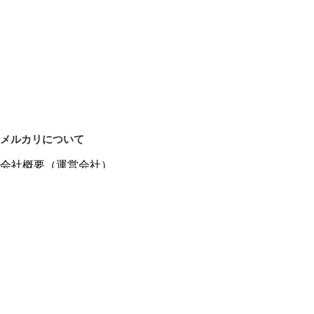
メルカリについて
会社概要（運営会社）
採用情報
プレスリリース
公式ブログ
プレスキット
メルカリUS
メルカリShops
m department（エムデパ）
ヘルプ
ヘルプセンター（ガイド・お問い合わせ）