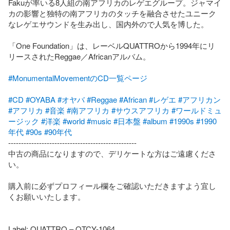
Fakuが率いる8人組の南アフリカのレゲエグループ。ジャマイ
カの影響と独特の南アフリカのタッチを融合させたユニーク
なレゲエサウンドを生み出し、国内外ので人気を博した。

「One Foundation」は、レーベルQUATTROから1994年にリ
リースされたReggae／Africanアルバム。

#MonumentalMovementのCD一覧ページ
#CD
#OYABA
#オヤバ
#Reggae
#African
#レゲエ
#アフリカン
#アフリカ
#音楽
#南アフリカ
#サウスアフリカ
#ワールドミュ
ージック
#洋楽
#world
#music
#日本盤
#album
#1990s
#1990
年代
#90s
#90年代
--------------------------------------------------

中古の商品になりますので、デリケートな方はご遠慮くださ
い。

購入前に必ずプロフィール欄をご確認いただきますよう宜し
くお願いいたします。

Label: QUATTRO – QTCY-1064
