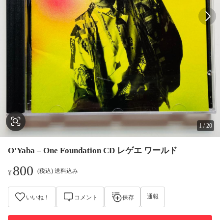
1
/
20
O'Yaba – One Foundation CD レゲエ ワールド
800
(税込) 送料込み
¥
通報
いいね！
コメント
保存