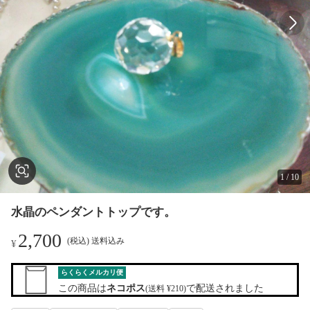
1
/
10
水晶のペンダントトップです。
2,700
(税込) 送料込み
¥
らくらくメルカリ便
この商品は
ネコポス
で配送されました
(送料 ¥210)