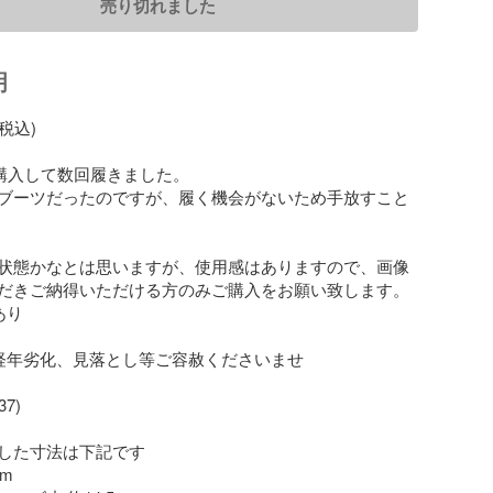
売り切れました
明
税込)

に購入して数回履きました。

ブーツだったのですが、履く機会がないため手放すこと
状態かなとは思いますが、使用感はありますので、画像
だきご納得いただける方のみご購入をお願い致します。

り

経年劣化、見落とし等ご容赦くださいませ

7)

した寸法は下記です

m
