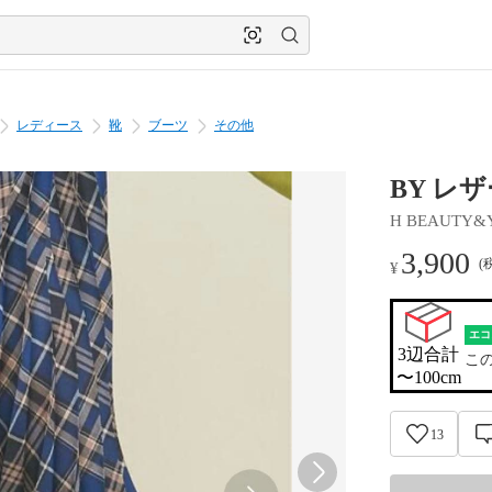
レディース
靴
ブーツ
その他
BY レ
H BEAUTY&
3,900
(
¥
エコ
3辺合計

こ
〜100cm
13