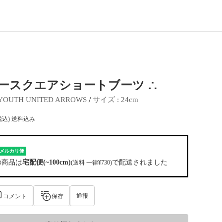
ザースクエアショートブーツ ∴
 / 
YOUTH UNITED ARROWS
サイズ
 : 
24cm
税込) 送料込み
メルカリ便
の商品は
宅配便(~100cm)
で配送されました
(送料 一律¥730)
通報
コメント
保存