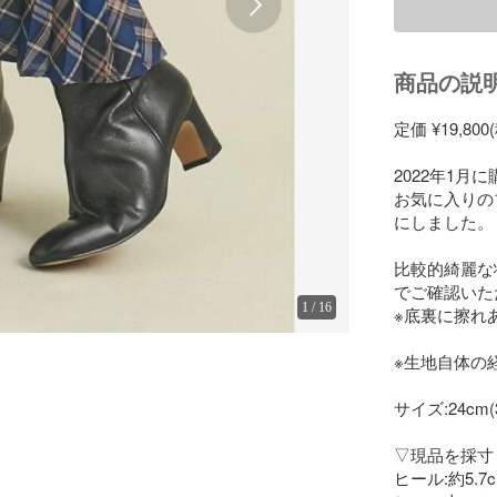
商品の説
定価 ¥19,800(
2022年1月
お気に入りの
にしました。

比較的綺麗な
でご確認いた
1
/
16
※底裏に擦れあ
※生地自体の
サイズ:24cm(3
▽現品を採寸
ヒール:約5.7c