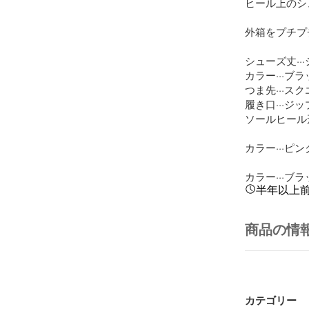
ヒール上のシュー
外箱をプチプ
シューズ丈···
カラー···ブラ
つま先···スク
履き口···ジッ
ソールヒール形
カラー···ピンク
カラー···ブ
半年以上
商品の情
カテゴリー