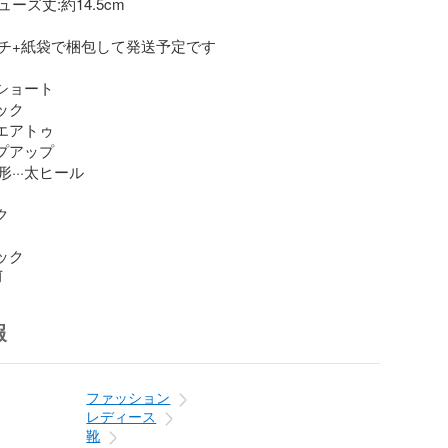
ズ丈:約14.5cm

チ+紙袋で梱包して発送予定です

ショート

ック

エアトゥ

プアップ

···太ヒール



ラック
前
報
ファッション
レディース
靴