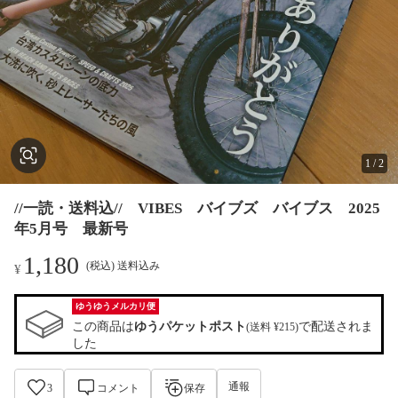
1
/
2
//一読・送料込// VIBES バイブズ バイブス 2025
年5月号 最新号
1,180
(税込) 送料込み
¥
ゆうゆうメルカリ便
この商品は
ゆうパケットポスト
で配送されま
(送料 ¥215)
した
通報
3
コメント
保存