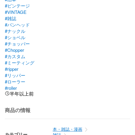
#ビンテージ
#VINTAGE
#雑誌
#パンヘッド
#ナックル
#ショベル
#チョッパー
#Chopper
#カスタム
#ミーティング
#ripper
#リッパー
#ローラー
#roller
半年以上前
商品の情報
本・雑誌・漫画
カテゴリー