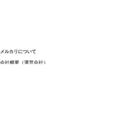
メルカリについて
会社概要（運営会社）
採用情報
プレスリリース
公式ブログ
プレスキット
メルカリUS
メルカリShops
m department（エムデパ）
ヘルプ
ヘルプセンター（ガイド・お問い合わせ）
メルカリShopsでショップを開設する