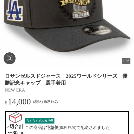
1
/
6
ロサンゼルスドジャース 2025ワールドシリーズ 優
勝記念キャップ 選手着用
NEW ERA
14,000
(税込) 送料込み
¥
らくらくメルカリ便
3辺合計

この商品は
宅急便
で配送されました
(送料 ¥850)
〜80cm