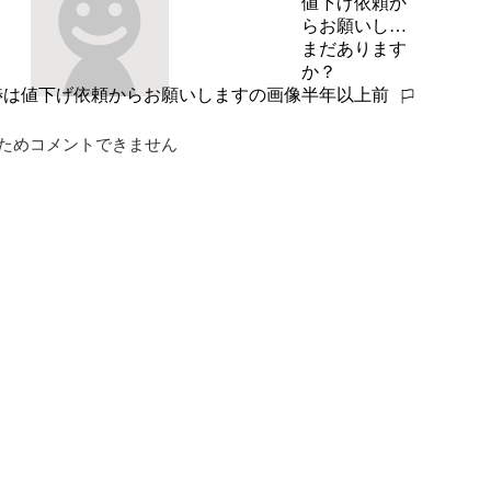
値下げ依頼か
らお願いしま
す
まだあります
か？
半年以上前
報告する
ためコメントできません