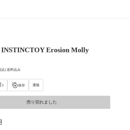
 INSTINCTOY Erosion Molly
税込) 送料込み
通報
3
保存
売り切れました
明