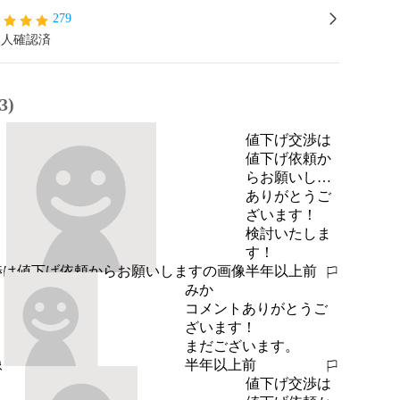
279
本人確認済
3)
値下げ交渉は
値下げ依頼か
らお願いしま
す
ありがとうご
ざいます！

検討いたしま
す！
半年以上前
報告する
みか
コメントありがとうご
ざいます！

まだございます。
半年以上前
報告する
値下げ交渉は