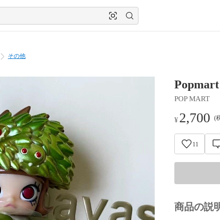
その他
Popmart
POP MART
2,700
(
¥
11
商品の説