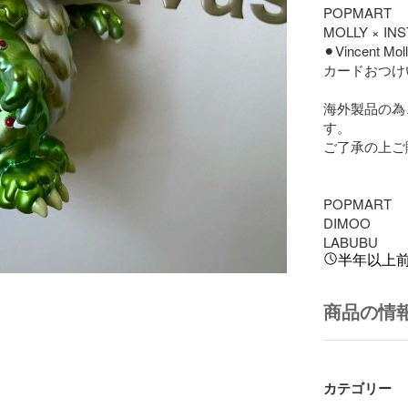
POPMART

MOLLY × IN
⚫︎Vincent Moll
カードおつけ
海外製品の為
す。

ご了承の上ご
POPMART

DIMOO 

LABUBU
半年以上
商品の情
カテゴリー