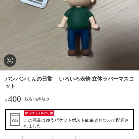
パンパンくんの日常 いろいろ表情 立体ラバーマスコ
ット
400
(税込) 送料込み
¥
ゆうゆうメルカリ便
この商品は
ゆうパケットポストmini
で配送さ
(送料 ¥160)
れました