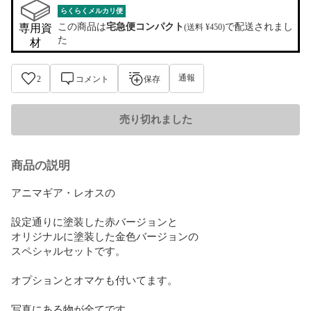
らくらくメルカリ便
この商品は
宅急便コンパクト
で配送されまし
専用資
(送料 ¥450)
た
材
通報
2
コメント
保存
売り切れました
商品の説明
アニマギア・レオスの

設定通りに塗装した赤バージョンと

オリジナルに塗装した金色バージョンの

スペシャルセットです。

オプションとオマケも付いてます。

写真にある物が全てです。
