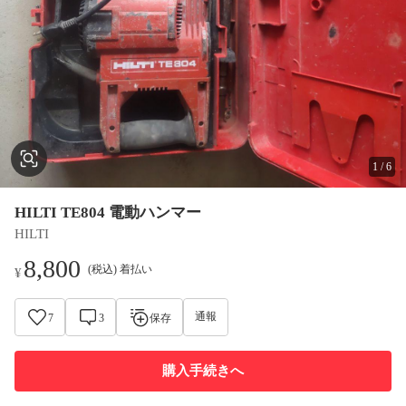
1
/
6
HILTI TE804 電動ハンマー
HILTI
8,800
(税込) 着払い
¥
通報
7
3
保存
購入手続きへ