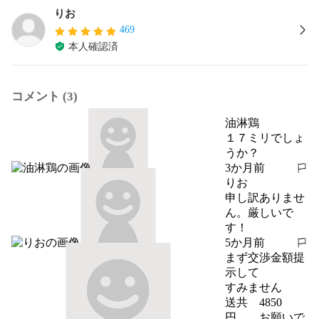
りお
469
本人確認済
コメント (3)
油淋鶏
１７ミリでしょ
うか？
3か月前
報告する
りお
申し訳ありませ
ん。厳しいで
す！
5か月前
報告する
まず交渉金額提
示して
すみません　　
送共　4850
円　　お願いで