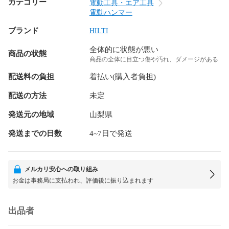
カテゴリー
電動工具・エア工具
電動ハンマー
ブランド
HILTI
全体的に状態が悪い
商品の状態
商品の全体に目立つ傷や汚れ、ダメージがある
配送料の負担
着払い(購入者負担)
配送の方法
未定
発送元の地域
山梨県
発送までの日数
4~7日で発送
メルカリ安心への取り組み
お金は事務局に支払われ、評価後に振り込まれます
出品者