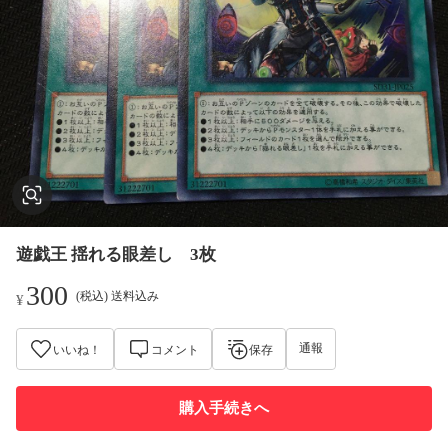
遊戯王 揺れる眼差し 3枚
300
(税込) 送料込み
¥
通報
いいね！
コメント
保存
購入手続きへ