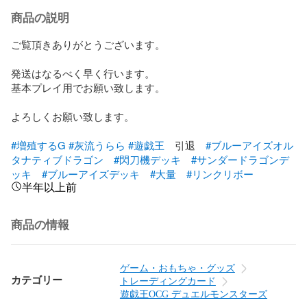
商品の説明
ご覧頂きありがとうございます。

発送はなるべく早く行います。

基本プレイ用でお願い致します。

よろしくお願い致します。

#増殖するG
#灰流うらら
#遊戯王
　引退　
#ブルーアイズオル
タナティブドラゴン
#閃刀機デッキ
#サンダードラゴンデ
ッキ
#ブルーアイズデッキ
#大量
#リンクリボー
半年以上前
商品の情報
ゲーム・おもちゃ・グッズ
カテゴリー
トレーディングカード
遊戯王OCG デュエルモンスターズ