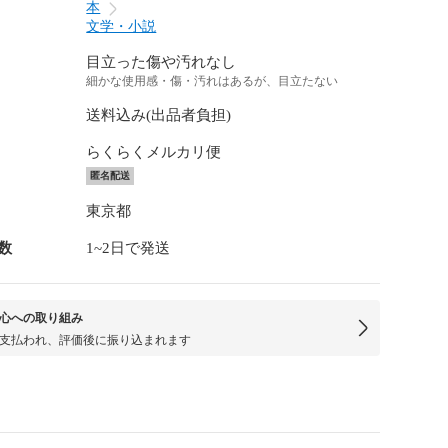
本
文学・小説
目立った傷や汚れなし
細かな使用感・傷・汚れはあるが、目立たない
送料込み(出品者負担)
らくらくメルカリ便
匿名配送
東京都
数
1~2日で発送
心への取り組み
支払われ、評価後に振り込まれます