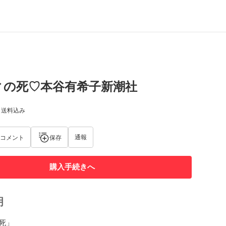
ィの死♡本谷有希子新潮社
) 送料込み
通報
コメント
保存
購入手続きへ
明
」
