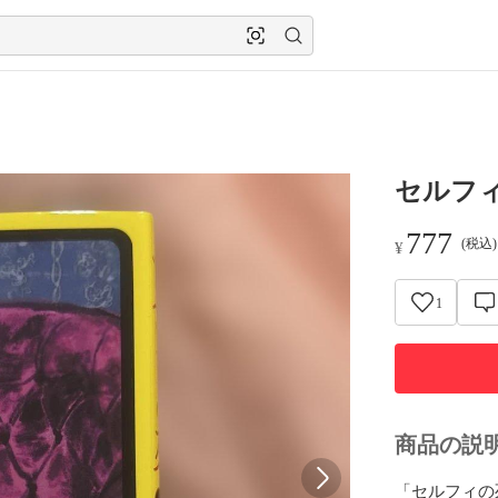
セルフ
777
(税込
¥
1
商品の説
「セルフィの死