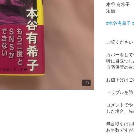
本谷 有希子

定価: -

#本谷有希子
ご覧ください
カバーをして
特に目立つし
自宅保管の古
お値下げはご
1
/
4
トラブルを防
コメントでや
した場合、先
無言取引はお
お手数ですが