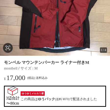
1
/
4
モンベル マウンテンパーカー ライナー付きM
 / 
montbell
サイズ
 : 
M
17,000
(税込) 送料込み
¥
ゆうゆうメルカリ便
3辺合計

この商品は
ゆうパック
で配送されました
(送料 ¥870)
〜80cm