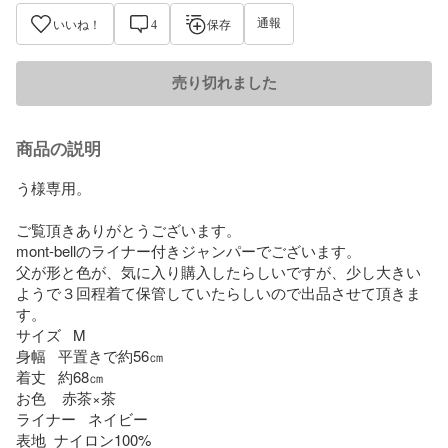
通報
いいね！
4
保存
売り切れました
商品の説明
う様専用。

ご覧頂きありがとうございます。

mont-bellのライナー付きジャンパーでございます。

父が形と色が、気に入り購入したらしいですが、少し大きい
ようで３回程着て保管していたらしいので出品させて頂きま
す。

サイズ   M

身幅   平置きで約56㎝

着丈   約68㎝

お色    赤茶×茶

ライナー   ネイビー

表地  ナイロン100%
