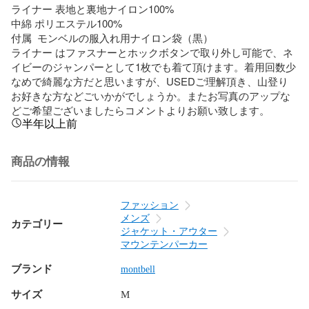
ライナー 表地と裏地ナイロン100%

中綿 ポリエステル100%

付属  モンベルの服入れ用ナイロン袋（黒）

ライナー はファスナーとホックボタンで取り外し可能で、ネ
イビーのジャンパーとして1枚でも着て頂けます。着用回数少
なめで綺麗な方だと思いますが、USEDご理解頂き、山登り
お好きな方などごいかがでしょうか。またお写真のアップな
どご希望ございましたらコメントよりお願い致します。
半年以上前
商品の情報
ファッション
メンズ
カテゴリー
ジャケット・アウター
マウンテンパーカー
ブランド
montbell
サイズ
M