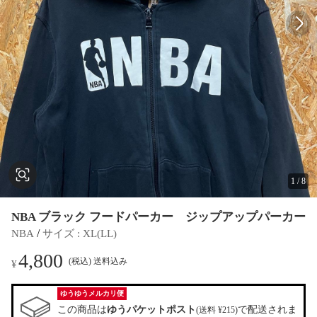
1
/
8
NBA ブラック フードパーカー ジップアップパーカー
 / 
NBA
サイズ
 : 
XL(LL)
4,800
(税込) 送料込み
¥
ゆうゆうメルカリ便
この商品は
ゆうパケットポスト
で配送されま
(送料 ¥215)