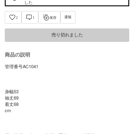
した
通報
2
1
保存
売り切れました
商品の説明
管理番号AC1041

身幅53

袖丈69

着丈68

cm
