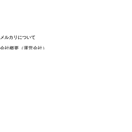
メルカリについて
会社概要（運営会社）
採用情報
プレスリリース
公式ブログ
プレスキット
メルカリUS
メルカリShops
m department（エムデパ）
ヘルプ
ヘルプセンター（ガイド・お問い合わせ）
メルカリShopsでショップを開設する
メルカリShops ショップ管理画面にログイン
メルカリShops出店者向けガイド