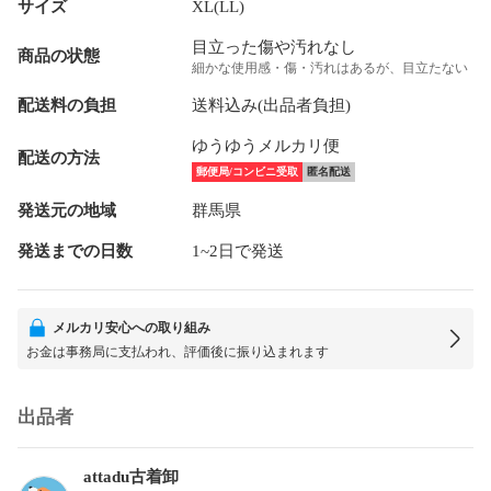
サイズ
XL(LL)
目立った傷や汚れなし
商品の状態
細かな使用感・傷・汚れはあるが、目立たない
配送料の負担
送料込み(出品者負担)
ゆうゆうメルカリ便
配送の方法
郵便局/コンビニ受取
匿名配送
発送元の地域
群馬県
発送までの日数
1~2日で発送
メルカリ安心への取り組み
お金は事務局に支払われ、評価後に振り込まれます
出品者
attadu古着卸