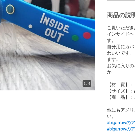
商品の説
ご覧いただき
インサイドヘ
す。

自分用にカバ
わいいです。
ます。

お気に入りの
か。

【材　質】：
1
/
4
【サイズ】：約5
【商　品】：
他にもアメリ
#bigarro
#bigarro