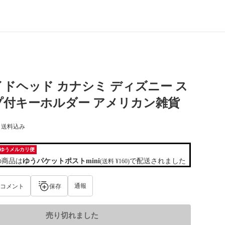
ドヘッド カナシミ ディズニー ス
プ付キーホルダー アメリカン雑貨
) 送料込み
ゆうメルカリ便
の商品は
ゆうパケットポストmini
で配送されました
(送料 ¥160)
通報
コメント
保存
売り切れました