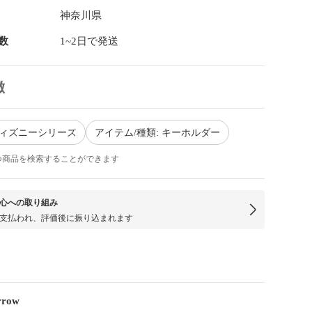
神奈川県
数
1~2日で発送
徴
ディズニーシリーズ
アイテム/種類: キーホルダー
つ商品を検索することができます
心への取り組み
支払われ、評価後に振り込まれます
rrow