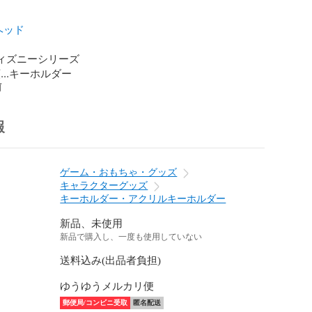
ヘッド
ディズニーシリーズ

...キーホルダー
前
報
ゲーム・おもちゃ・グッズ
キャラクターグッズ
キーホルダー・アクリルキーホルダー
新品、未使用
新品で購入し、一度も使用していない
送料込み(出品者負担)
ゆうゆうメルカリ便
郵便局/コンビニ受取
匿名配送