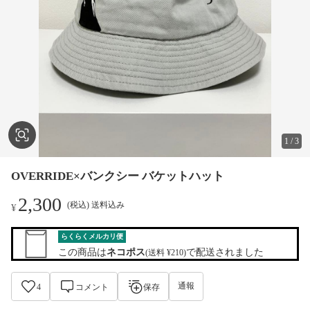
1
/
3
OVERRIDE×バンクシー バケットハット
2,300
(税込) 送料込み
¥
らくらくメルカリ便
この商品は
ネコポス
で配送されました
(送料 ¥210)
通報
4
コメント
保存