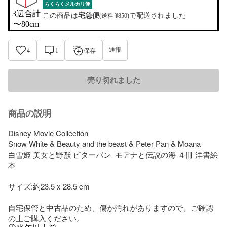
らくらくメルカリ便
3辺合計

この商品は
宅急便
で配送されました
(送料 ¥850)
〜80cm
通報
4
1
保存
売り切れました
商品の説明
Disney Movie Collection

Snow White & Beauty and the beast & Peter Pan & Moana

白雪姫 美女と野獣 ピターパン  モアナと伝説の海 ４冊 洋書絵
本

サイズ:約23.5 x 28.5 cm

自宅保管と中古品のため、傷か汚れがありますので、ご確認
の上ご購入ください。