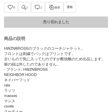
通報
6
1
2
保存
売り切れました
商品の説明
HWZNBROSSのブラックのコーチジャケット。

フロントは刺繍でバックはプリントです。

古いもので気に入ってたのですが断捨離のため出品します。

裾の紐は外したのでありません。

- ブランド: HWZNBROSS

NEIGHBOR HOOD

ネイバーフッド

rats

ラッツ

masses

マシス

cootie

クーティー
