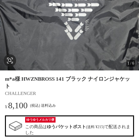
1
/
6
m*a様 HWZNBROSS 141 ブラック ナイロンジャケッ
ト
CHALLENGER
8,100
(税込) 送料込み
¥
ゆうゆうメルカリ便
この商品は
ゆうパケットポスト
で配送されま
(送料 ¥215)
した