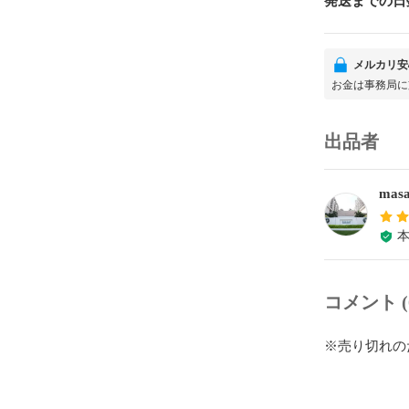
発送までの日
メルカリ安
お金は事務局に
出品者
masa
コメント (
※売り切れの