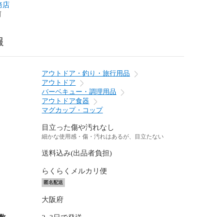
務店
前
報
アウトドア・釣り・旅行用品
アウトドア
バーベキュー・調理用品
アウトドア食器
マグカップ・コップ
目立った傷や汚れなし
細かな使用感・傷・汚れはあるが、目立たない
送料込み(出品者負担)
らくらくメルカリ便
匿名配送
大阪府