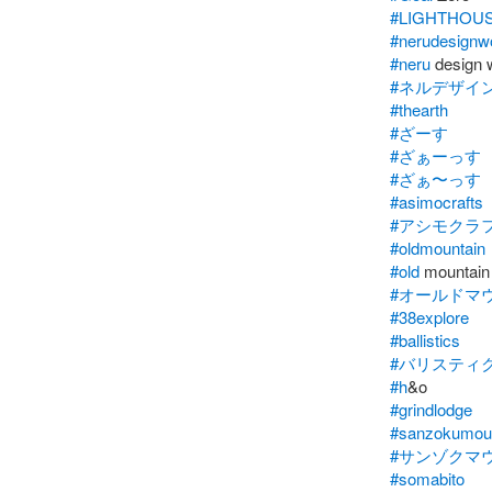
#LIGHTHOU
#nerudesignw
#neru
#ネルデザイ
#thearth
#ざーす
#ざぁーっす
#ざぁ〜っす
#asimocrafts
#アシモクラ
#oldmountain
#old
#オールドマ
#38explore
#ballistics
#バリスティ
#h
#grindlodge
#sanzokumoun
#サンゾクマ
#somabito