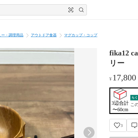
ュー・調理用品
アウトドア食器
マグカップ・コップ
fika12
リー
17,800
¥
らく
3辺合計

こ
〜60cm
3