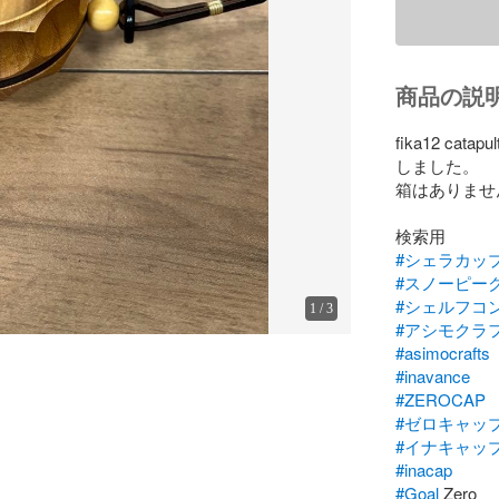
商品の説
fika12 ca
しました。

箱はありませ
#シェラカッ
#スノーピー
#シェルフコ
1
/
3
#アシモクラ
#asimocrafts
#inavance
#ZEROCAP
#ゼロキャッ
#イナキャッ
#inacap
#Goal