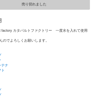
売り切れました
明
tapult factory カタパルトファクトリー　一度水を入れて使用
んのでよろしくお願いします。

プ
ク
ンテナ
フト
プ
プ