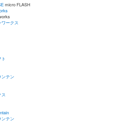
SE
orks
ンワークス
フト
ウンテン
クス
tain
ウンテン