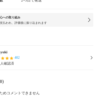
数
2~3日で発送
心への取り組み
支払われ、評価後に振り込まれます
yuki
402
本人確認済
0)
ためコメントできません