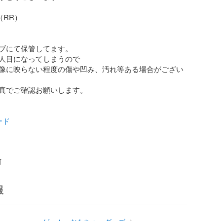
RR）

ブにて保管してます。

人目になってしまうので

像に映らない程度の傷や凹み、汚れ等ある場合がござい
真でご確認お願いします。

ード
前
報