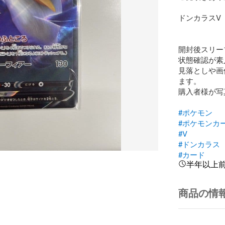
ドンカラスV（
開封後スリー
状態確認が素
見落としや画
ます。

購入者様が写
#ポケモン
#ポケモンカ
#V
#ドンカラス
#カード
半年以上
商品の情