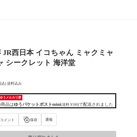
 JR西日本 イコちゃん ミャクミャ
ャ シークレット 海洋堂
税込) 送料込み
ゆうメルカリ便
の商品は
ゆうパケットポストmini
で配送されました
(送料 ¥160)
通報
コメント
保存