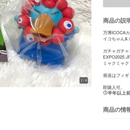
商品の説
万博ICOCA
イコちゃん&
ガチャガチャ 
EXPO2025 J
ミャクミャク
発送はフィギ
1
/
4
即購入可。
半年以上
商品の情