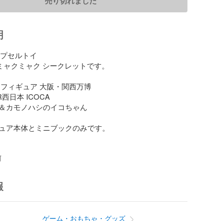
売り切れました
明
カプセルトイ

ミャクミャク シークレットです。

フィギュア 大阪・関西万博 

R西日本 ICOCA 

＆カモノハシのイコちゃん 

ュア本体とミニブックのみです。

前
報
ゲーム・おもちゃ・グッズ