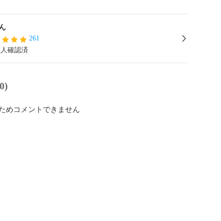
ん
261
本人確認済
0)
ためコメントできません