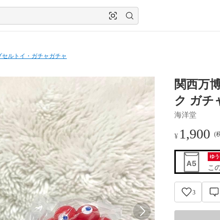
プセルトイ・ガチャガチャ
関西万博
ク ガチ
海洋堂
1,900
(
¥
ゆう
こ
3