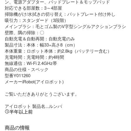
ン、電源アダプター、パッドプレート＆モップパッド

対応できる部屋数：3～4部屋

掃除機がけ/水拭きの切り替え：パットプレート付け外し

吸引力：スタンダード（3段階）

メインブラシ：毛とゴム製のV字型シングルアクションブラシ

壁際、隅の掃除：〇

自動充電＆自動再開：自動充電のみ

製品寸法：本体：幅33×高さ8（cm）

本体重量：ロボット本体：約2.8kg（バッテリー含む）

充電時間：充電時間：約4時間

無線通信：Wi-Fi 2.4GHz帯

商品の仕様・スペック

型番Y011260

メーカーiRobot(アイロボット)

ご覧いただきありがとうございます。

アイロボット 製品名...ルンバ
半年以上前
商品の情報