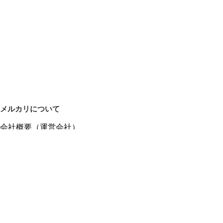
メルカリについて
会社概要（運営会社）
採用情報
プレスリリース
公式ブログ
プレスキット
メルカリUS
メルカリShops
m department（エムデパ）
ヘルプ