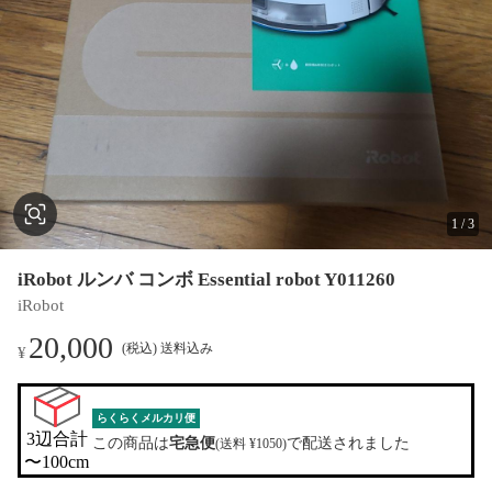
1
/
3
iRobot ルンバ コンボ Essential robot Y011260
iRobot
20,000
(税込) 送料込み
¥
らくらくメルカリ便
3辺合計

この商品は
宅急便
で配送されました
(送料 ¥1050)
〜100cm