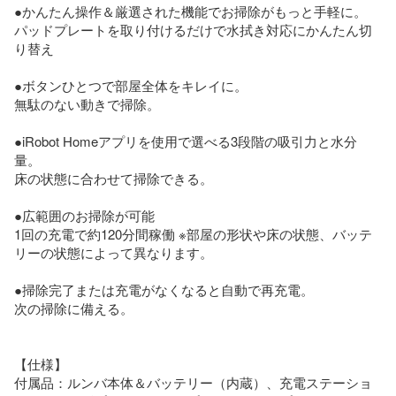
●かんたん操作＆厳選された機能でお掃除がもっと手軽に。

パッドプレートを取り付けるだけで水拭き対応にかんたん切
り替え

●ボタンひとつで部屋全体をキレイに。

無駄のない動きで掃除。

●iRobot Homeアプリを使用で選べる3段階の吸引力と水分
量。

床の状態に合わせて掃除できる。

●広範囲のお掃除が可能

1回の充電で約120分間稼働 ※部屋の形状や床の状態、バッテ
リーの状態によって異なります。

●掃除完了または充電がなくなると自動で再充電。

次の掃除に備える。

【仕様】

付属品：ルンバ本体＆バッテリー（内蔵）、充電ステーショ