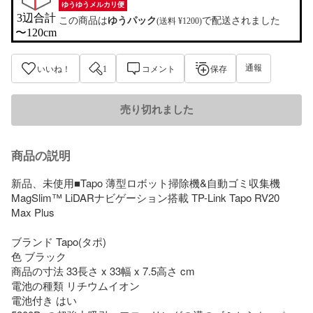
ゆうゆうメルカリ便
3辺合計

この商品は
ゆうパック
で配送されました
(送料 ¥1200)
〜120cm
通報
いいね！
1
コメント
保存
売り切れました
商品の説明
新品、未使用■Tapo 薄型ロボット掃除機&自動ゴミ収集機 
MagSlim™ LiDARナビゲーション搭載 TP-Link Tapo RV20 
Max Plus

ブランド Tapo(タポ)

色 ブラック

商品の寸法 33長さ x 33幅 x 7.5高さ cm

電池の種類 リチウムイオン

電池付き はい
