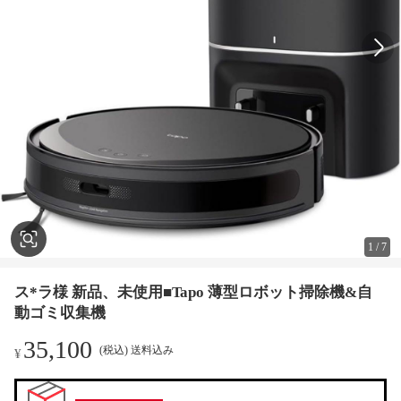
1
/
7
ス*ラ様 新品、未使用■Tapo 薄型ロボット掃除機&自
動ゴミ収集機
35,100
(税込) 送料込み
¥