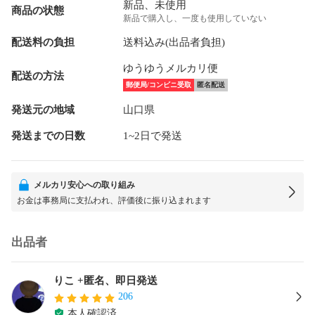
新品、未使用
商品の状態
新品で購入し、一度も使用していない
配送料の負担
送料込み(出品者負担)
ゆうゆうメルカリ便
配送の方法
郵便局/コンビニ受取
匿名配送
発送元の地域
山口県
発送までの日数
1~2日で発送
メルカリ安心への取り組み
お金は事務局に支払われ、評価後に振り込まれます
出品者
りこ +匿名、即日発送
206
本人確認済