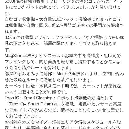
5300Paの超強力吸引：フローリングの溝のゴミからカーペッ
トについたペットの毛まで、パワフルにしっかり吸い取りま
す。

自動ゴミ収集機＋大容量3L紙パック：掃除機にたまったゴミ
は収集機が自動で回収。約2か月間ゴミ捨ての手間から解放さ
れます。

8.3cmの超薄型デザイン：ソファやベッドなど掃除しづらい家
具の下に入り込み、部屋の隅にたまったゴミも取り除きま
す。

MagSlim LiDARナビシステム：お家の中を高精度・短時間で
マッピングして、同じ箇所を繰り返し清掃することがないよ
う最適な清掃ルートを算出します。

部屋のすみずみまで清掃：Mesh Grid技術により、空間に合わ
せた最適なルートで徹底した清掃を行います。

カーペット回避：水拭きモード時では、カーペットが濡れな
いよう回避することが可能です。

Tapo IQ+ Smart Cleaning：ロボット掃除機の頭脳として
「Tapo IQ+ Smart Cleaning」を搭載。複数のセンサーと高度
なアルゴリズムがあるので、清掃のことならこの1台に安心し
てお任せできます。

お掃除をカスタマイズ：清掃エリアや清掃スケジュールを設
定したり、各部屋に合わせた清掃モードをカスタマイズでき