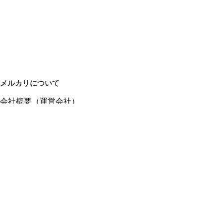
メルカリについて
会社概要（運営会社）
採用情報
プレスリリース
公式ブログ
プレスキット
メルカリUS
メルカリShops
m department（エムデパ）
ヘルプ
ヘルプセンター（ガイド・お問い合わせ）
メルカリShopsでショップを開設する