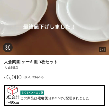
1
/
4
大倉陶園 ケーキ皿 3枚セット
大倉陶園
6,000
(税込) 送料込み
¥
らくらくメルカリ便
3辺合計

この商品は
宅急便
で配送されました
(送料 ¥850)
〜80cm