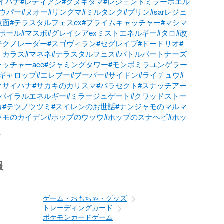
イハナ
#レディアン
#クヌギダマ
#レジェンドミラーホエル
#ウパー
#ヌオー
#リングマ
#ミルタンク
#プリン
#sarレジェ
仮面
#テラスタルフェスex
#プライムキャッチャー
#マシマ
ボール
#マスボ
#グレイシアexミストエネルギー
#タロ
#改
テクノレーダー
#スゴヴィラン
#セグレイブ
#ドードリオ
#
ミカラス
#マネネ
#テラスタルフェス
#バトルパートナーズ
ッチャーace
#ジャミングタワー
#モンボミラユンゲラー
#ギャロップ
#エレブー
#ブーバー
#サイドン
#ライチュウ
#
クサイハナ
#サカキのカリスマ
#パラセクト
#スナッチアー
スパイラルエネルギー
#ミラージュゲート
#クワッドストー
カ
#テツノツツミ
#スイレンのお世話
#ナンジャモのマルマ
ャモのカイデン
#ホップのウッウ
#ホップのスナヘビ
#ホッ
前
報
ゲーム・おもちゃ・グッズ
トレーディングカード
ポケモンカードゲーム