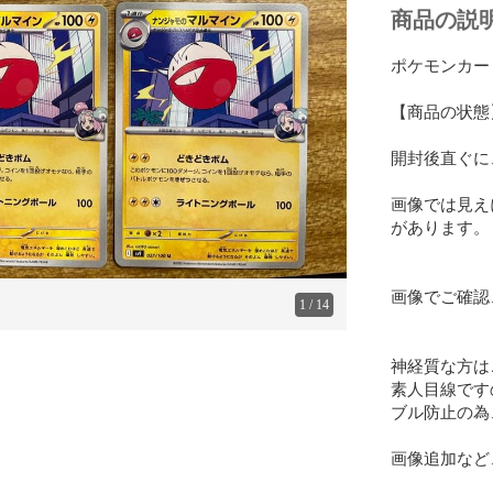
商品の説
ポケモンカー
【商品の状態】
開封後直ぐに
画像では見え
があります。

画像でご確認
1
/
14
神経質な方は
素人目線です
ブル防止の為
画像追加など