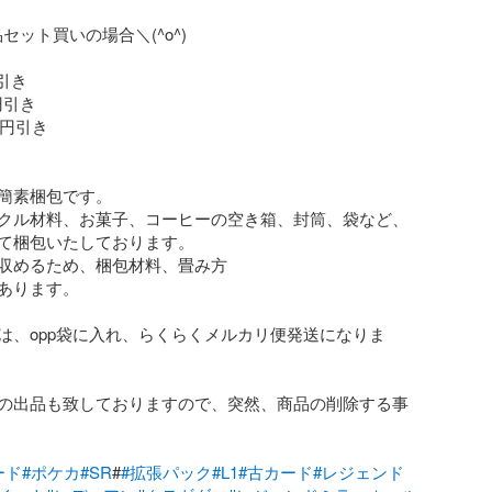
品セット買いの場合＼(^o^)

引き

円引き

円引き

簡素梱包です。

クル材料、お菓子、コーヒーの空き箱、封筒、袋など、
て梱包いたしております。

収めるため、梱包材料、畳み方

あります。

は、opp袋に入れ、らくらくメルカリ便発送になりま
の出品も致しておりますので、突然、商品の削除する事
ード
#ポケカ
#SR
#
#拡張パック
#L1
#古カード
#レジェンド