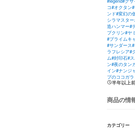
#legend
#クサ
コ
#オクタン
ンド
#変幻の
シラマスター
造ハンマー
#
プクリン
#ヤ
#プライムキャ
#サンダース
ラフレシア
#
ム
#封印石
#
ン
#夜のタン
イン
#ナンジ
プのココガラ
半年以上
商品の情
カテゴリー