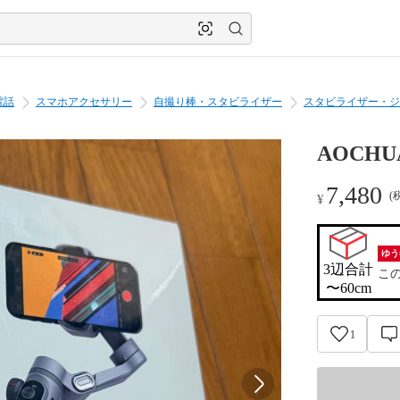
電話
スマホアクセサリー
自撮り棒・スタビライザー
スタビライザー・ジ
AOCHU
7,480
(
¥
ゆう
3辺合計

こ
〜60cm
1