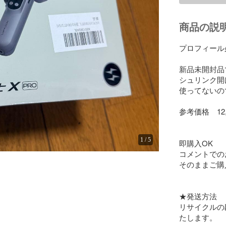
商品の説
プロフィール必
新品未開封品で
シュリンク開
使ってないので
参考価格　12,6
1
/
5
即購入OK 

コメントでのお
そのままご購
★発送方法 

リサイクルの
たします。
