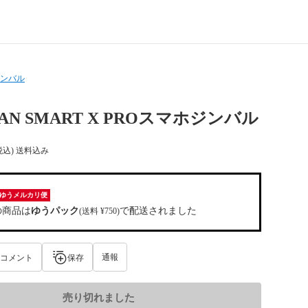
ンバル
AN SMART X PROスマホジンバル
税込) 送料込み
ゆうメルカリ便
の商品は
ゆうパック
で配送されました
(送料 ¥750)
通報
コメント
保存
売り切れました