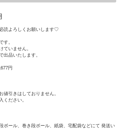
明
読よろしくお願いします♡  

す。 

けていません。

出品いたします。  

77円

値引きはしておりません。  

入ください。　　

段ボール、巻き段ボール、紙袋、宅配袋などにて 発送い