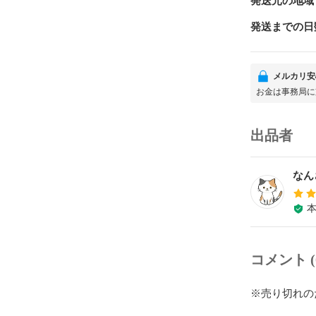
発送元の地域
発送までの日
メルカリ安
お金は事務局に
出品者
なん
コメント (
※売り切れの