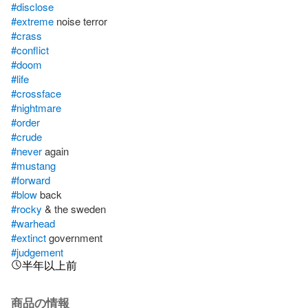
#disclose
#extreme
#crass
#conflict
#doom
#life
#crossface
#nightmare
#order
#crude
#never
#mustang
#forward
#blow
#rocky
#warhead
#extinct
#judgement
半年以上前
商品の情報