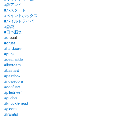
#鉄アレイ
#バスタード
#ペイントボックス
#パイルドライバー
#愚鈍
#日本脳炎
#d
#crust
#hardcore
#punk
#deathside
#lipcream
#bastard
#paintbox
#noisecore
#confuse
#piledriver
#gudon
#knucklehead
#gloom
#framtid