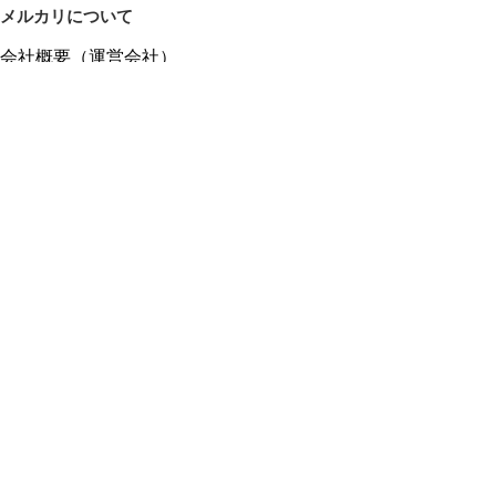
メルカリについて
会社概要（運営会社）
採用情報
プレスリリース
公式ブログ
プレスキット
メルカリUS
メルカリShops
m department（エムデパ）
ヘルプ
ヘルプセンター（ガイド・お問い合わせ）
メルカリShopsでショップを開設する
メルカリShops ショップ管理画面にログイン
メルカリShops出店者向けガイド
お問い合わせ一覧
フリーワードから商品をさがす
プライバシーと利用規約
メルカリ利用規約
メルカリShops利用規約