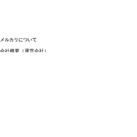
メルカリについて
会社概要（運営会社）
採用情報
プレスリリース
公式ブログ
プレスキット
メルカリUS
メルカリShops
m department（エムデパ）
ヘルプ
ヘルプセンター（ガイド・お問い合わせ）
メルカリShopsでショップを開設する
メルカリShops ショップ管理画面にログイン
メルカリShops出店者向けガイド