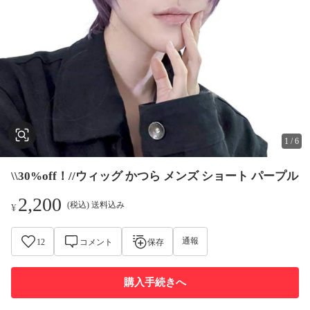
1
/
6
\\30%off！//ウィッグ かつら メンズ ショート パープル
2,200
(税込) 送料込み
¥
通報
12
コメント
保存
購入手続きへ