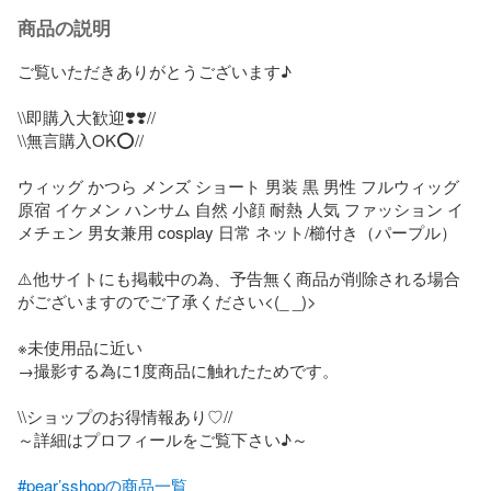
商品の説明
ご覧いただきありがとうございます♪

\\即購入大歓迎❣️❣️//

\\無言購入OK⭕️//

ウィッグ かつら メンズ ショート 男装 黒 男性 フルウィッグ 
原宿 イケメン ハンサム 自然 小顔 耐熱 人気 ファッション イ
メチェン 男女兼用 cosplay 日常 ネット/櫛付き（パープル）

⚠️他サイトにも掲載中の為、予告無く商品が削除される場合
がございますのでご了承ください<(_ _)>

※未使用品に近い

→撮影する為に1度商品に触れたためです。

\\ショップのお得情報あり♡//

～詳細はプロフィールをご覧下さい♪～

#pear’sshopの商品一覧