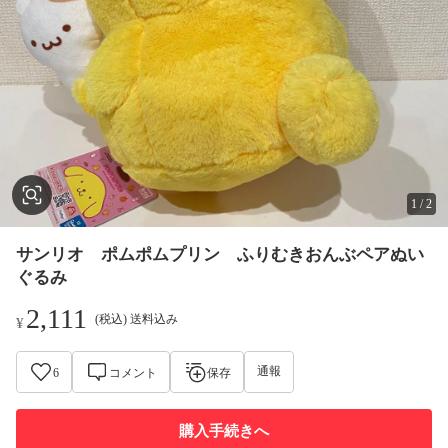
1
/
2
サンリオ ポムポムプリン ふりむきおんぶペアぬい
ぐるみ
2,111
(税込) 送料込み
¥
通報
6
コメント
保存
購入手続きへ