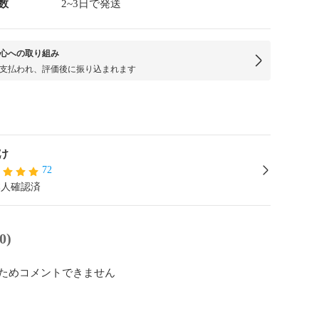
数
2~3日で発送
心への取り組み
支払われ、評価後に振り込まれます
け
72
本人確認済
0)
ためコメントできません