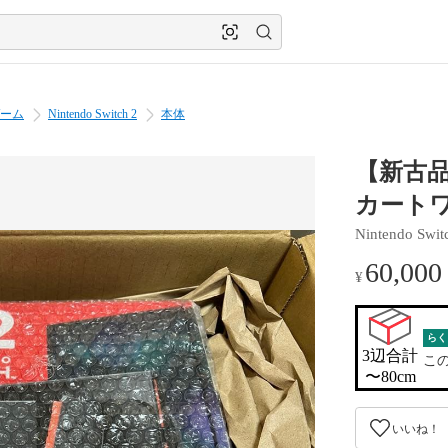
ーム
Nintendo Switch 2
本体
【新古品未
カート
Nintendo Swit
60,000
¥
らく
3辺合計

こ
〜80cm
いいね！