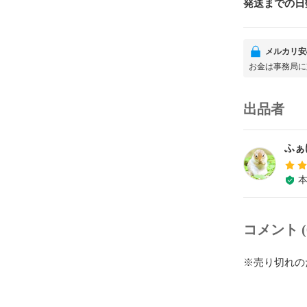
発送までの日
メルカリ安
お金は事務局に
出品者
ふぁ
コメント (
※売り切れの