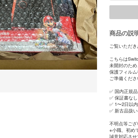
商品の説
ご覧いただき
こちらはSwi
未開封のため
保護フィルム
ご準備ください
✅ 国内正規品

✅ 保証書なし

✅ 1〜2日以
✅ 新古品扱
不明点等ござ
※小職、初め
誠意対応させ