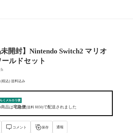
開封】Nintendo Switch2 マリオ
ワールドセット
ch
(税込) 送料込み
らくメルカリ便
の商品は
宅急便
で配送されました
(送料 ¥850)
通報
コメント
保存