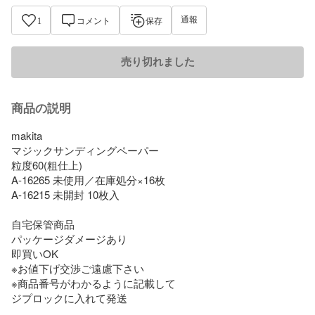
通報
1
コメント
保存
売り切れました
商品の説明
makita

マジックサンディングペーパー 

粒度60(粗仕上) 

A-16265 未使用／在庫処分×16枚

A-16215 未開封 10枚入

自宅保管商品

パッケージダメージあり

即買いOK

※お値下げ交渉ご遠慮下さい

※商品番号がわかるように記載して

ジプロックに入れて発送
