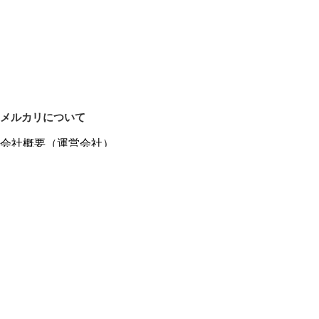
メルカリについて
会社概要（運営会社）
採用情報
プレスリリース
公式ブログ
プレスキット
メルカリUS
メルカリShops
m department（エムデパ）
ヘルプ
ヘルプセンター（ガイド・お問い合わせ）
メルカリShopsでショップを開設する