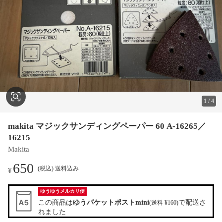
1
/
4
makita マジックサンディングペーパー 60 A-16265／
16215
Makita
650
(税込) 送料込み
¥
ゆうゆうメルカリ便
この商品は
ゆうパケットポストmini
で配送さ
(送料 ¥160)
れました