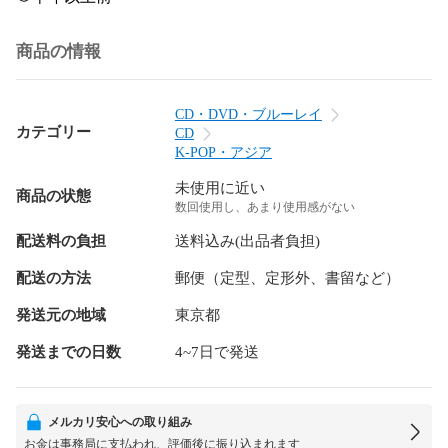
商品の情報
CD・DVD・ブルーレイ
カテゴリー
CD
K-POP・アジア
未使用に近い
商品の状態
数回使用し、あまり使用感がない
配送料の負担
送料込み(出品者負担)
配送の方法
郵便（定型、定形外、書留など）
発送元の地域
東京都
発送までの日数
4~7日で発送
メルカリ安心への取り組み
お金は事務局に支払われ、評価後に振り込まれます