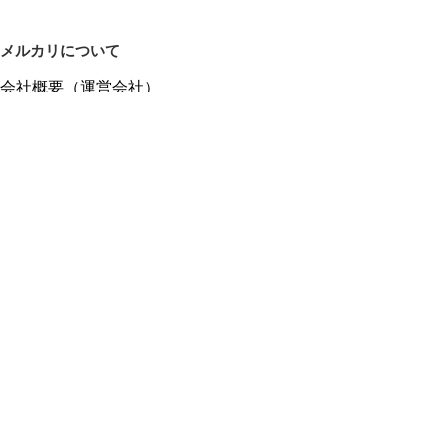
メルカリについて
会社概要（運営会社）
採用情報
プレスリリース
公式ブログ
プレスキット
メルカリUS
メルカリShops
m department（エムデパ）
ヘルプ
ヘルプセンター（ガイド・お問い合わせ）
メルカリShopsでショップを開設する
メルカリShops ショップ管理画面にログイン
メルカリShops出店者向けガイド
お問い合わせ一覧
フリーワードから商品をさがす
プライバシーと利用規約