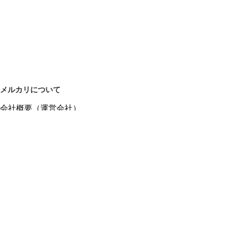
メルカリについて
会社概要（運営会社）
採用情報
プレスリリース
公式ブログ
プレスキット
メルカリUS
メルカリShops
m department（エムデパ）
ヘルプ
ヘルプセンター（ガイド・お問い合わせ）
メルカリShopsでショップを開設する