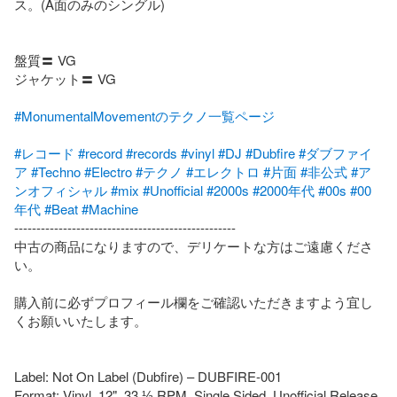
ス。(A面のみのシングル)

盤質〓 VG

ジャケット〓 VG

#MonumentalMovementのテクノ一覧ページ
#レコード
#record
#records
#vinyl
#DJ
#Dubfire
#ダブファイ
ア
#Techno
#Electro
#テクノ
#エレクトロ
#片面
#非公式
#ア
ンオフィシャル
#mix
#Unofficial
#2000s
#2000年代
#00s
#00
年代
#Beat
#Machine
--------------------------------------------------

中古の商品になりますので、デリケートな方はご遠慮くださ
い。

購入前に必ずプロフィール欄をご確認いただきますよう宜し
くお願いいたします。

Label: Not On Label (Dubfire) – DUBFIRE-001

Format: Vinyl, 12", 33 ⅓ RPM, Single Sided, Unofficial Release
