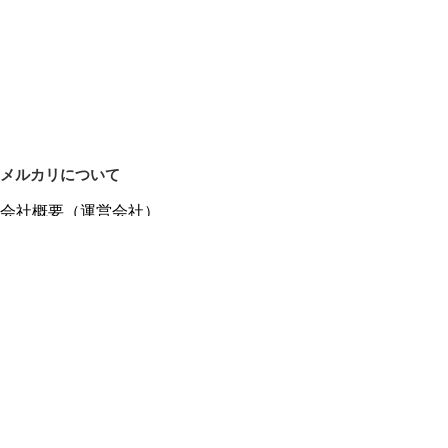
メルカリについて
会社概要（運営会社）
採用情報
プレスリリース
公式ブログ
プレスキット
メルカリUS
メルカリShops
m department（エムデパ）
ヘルプ
ヘルプセンター（ガイド・お問い合わせ）
メルカリShopsでショップを開設する