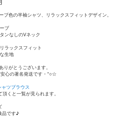
明
ーブ色の半袖シャツ、リラックスフィットデザイン。

ーブ

 ボタンなしのVネック

: リラックスフィット

かな生地

ありがとうございます。

安心の著名発送です・*○☆

シャツブラウス
て頂くと一覧が見られます。



品です♪
