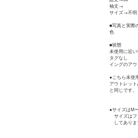
袖丈→

サイズ→不明  
■写真と実際
色　　　

■状態

未使用に近い
タグなし

イングのアウ
●こちら未使用
アウトレット
と同じです。

●サイズはМ
　サイズはフ
　してあります