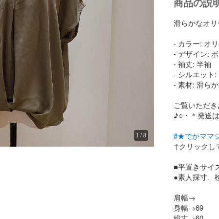
商品の説
滑らかなオリ
- カラー: オリ
- デザイン:
- 袖丈: 半袖

- シルエット
- 素材: 滑ら
ご覧いただき
♪○・＊発送は
#★でかママ
1
/
8
↑クリックし
■平置きサイズ
●素人採寸、検
肩幅→

身幅→69

総丈→60
