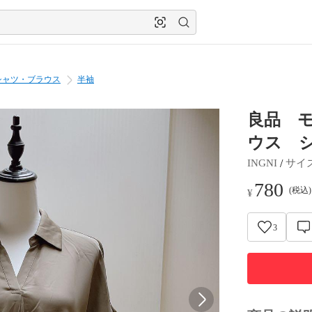
シャツ・ブラウス
半袖
良品 
ウス 
 / 
INGNI
サイ
780
(税込
¥
3