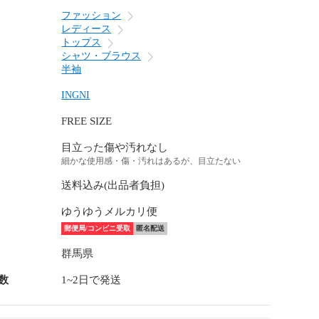
ファッション
レディース
トップス
シャツ・ブラウス
半袖
INGNI
FREE SIZE
目立った傷や汚れなし
細かな使用感・傷・汚れはあるが、目立たない
送料込み(出品者負担)
ゆうゆうメルカリ便
郵便局/コンビニ受取
匿名配送
群馬県
数
1~2日で発送