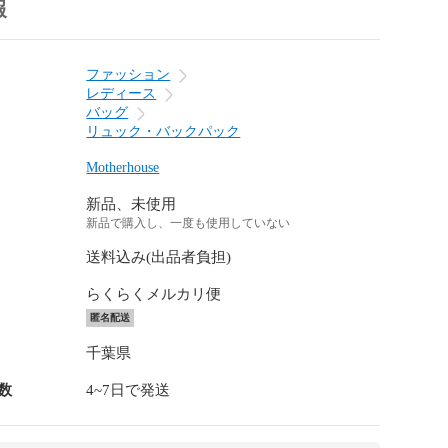
報
ファッション
レディース
バッグ
リュック・バックパック
Motherhouse
新品、未使用
新品で購入し、一度も使用していない
送料込み(出品者負担)
らくらくメルカリ便
匿名配送
千葉県
数
4~7日で発送