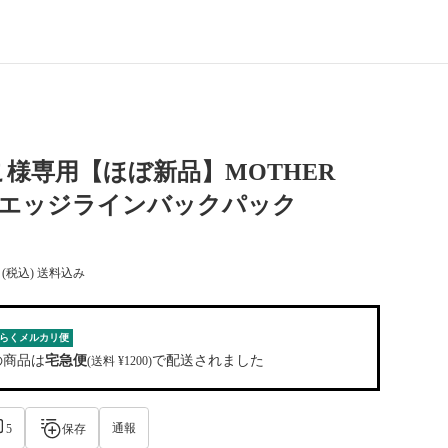
様専用【ほぼ新品】MOTHER
E エッジラインバックパック
(税込) 送料込み
らくメルカリ便
の商品は
宅急便
で配送されました
(送料 ¥1200)
通報
5
保存