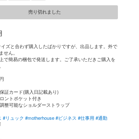
売り切れました
明
サイズと合わず購入したばかりですが、出品します。外で
ません。

上で簡易の梱包で発送します。ご了承いただきご購入を


円

品質保証カード(購入日記載あり)

 フロントポケット付き

: 調整可能なショルダーストラップ

ス
#リュック
#motherhouse
#ビジネス
#仕事用
#通勤
前