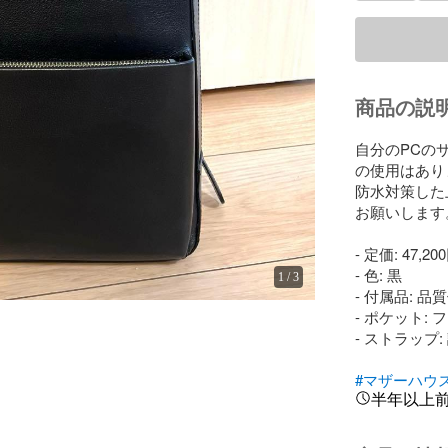
商品の説
自分のPCの
の使用はあり
防水対策した
お願いします。
- 定価: 47,200
- 色: 黒

1
/
3
- 付属品: 
- ポケット:
- ストラップ
#マザーハウ
半年以上