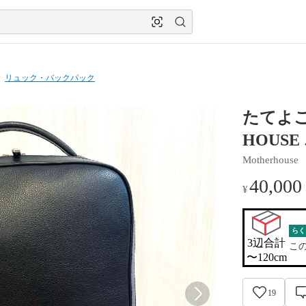
リュック・バックパック
たてよこ
HOUS
Motherhouse
40,000
¥
らく
3辺合計

こ
〜120cm
19