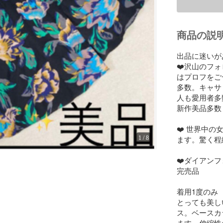
商品の説
出品に迷いが
❤️沢山のフ
はプロフをご
多数。キャサ
人も愛用者多
新作美品多数

❤️ 世界中
ます。驚く程
1
/
8
❤️ダイアン
完売品

着用1度のみ
とっても美し
ス。ベースカ
ます。伸縮性