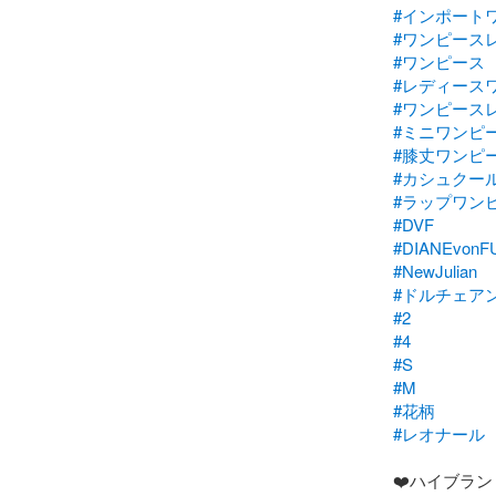
#インポート
#ワンピース
#ワンピース
#レディース
#ワンピース
#ミニワンピ
#膝丈ワンピ
#カシュクー
#ラップワン
#DVF
#DIANEvon
#NewJulian
#ドルチェア
#2
#4
#S
#M
#花柄
#レオナール
❤️ハイブラ