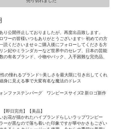
売り切れました
明
あり公開停止しておりましたが、再度出品致します。

ォロワーの皆様いつもありがとうございます✨ 初めての方
一読くださいませ☺︎ご購入後にフォローしてくださる方
リン妃やミランダカーなど世界中のセレブ、日本の芸能
数の有名ブランド、小物やバック、入手困難な完売品、
の女性の憧れるブランド✨美しさを最大限に引き出してくれ
細身に見える事で大変有名な魔法のドレス

フォンファステンバーグ　ワンピースサイズ2 新ロゴ新作
　【即日完売】【美品】

いお花が描かれたハイブランドらしいラップワンピー
ラーが黒なので落ち着いた印象ですが華やかさもござい
のあるシルクジャージーを使用。今からの季節に着用し