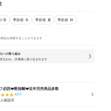
徴
ンク系
季節感: 冬
季節感: 夏
季節感: 秋
つ商品を検索することができます
心への取り組み
支払われ、評価後に振り込まれます
フ必読❤️断捨離❤️近年完売美品多数
4251
本人確認済