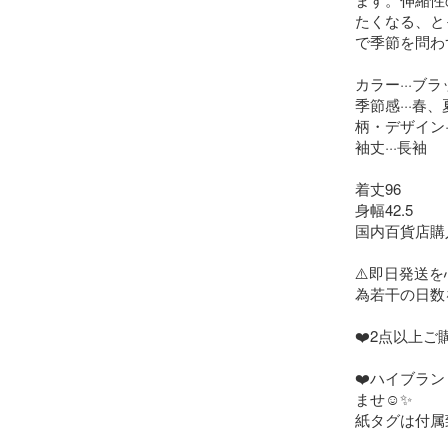
たくなる、と
で季節を問わ
カラー···ブラ
季節感···春、
柄・デザイン··
袖丈···長袖

着丈96

身幅42.5

国内百貨店購
⚠️即日発送
為若干の日数
❤️2点以上ご
❤️ハイブラ
ませ☺︎✨

紙タグは付属