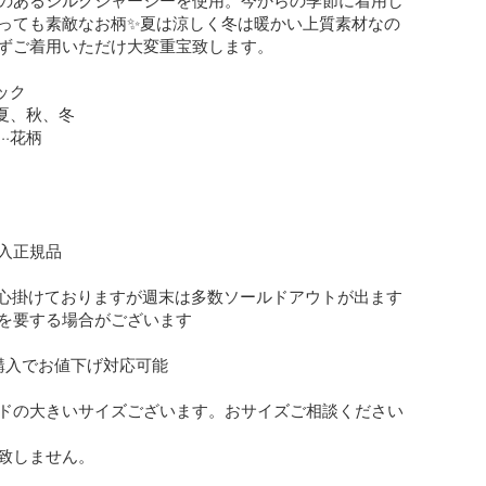
っても素敵なお柄✨夏は涼しく冬は暖かい上質素材なの
ずご着用いただけ大変重宝致します。

ック

夏、秋、冬

·花柄

入正規品

を心掛けておりますが週末は多数ソールドアウトが出ます
を要する場合がございます

購入でお値下げ対応可能

ンドの大きいサイズございます。おサイズご相談ください
致しません。
