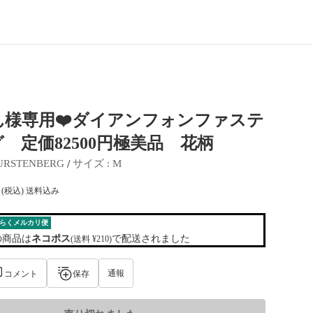
ん様専用❤️ダイアンフォンファステ
 定価82500円極美品 花柄
 / 
FURSTENBERG
サイズ
 : 
M
(税込) 送料込み
らくメルカリ便
の商品は
ネコポス
で配送されました
(送料 ¥210)
通報
コメント
保存