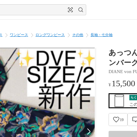
ス
ワンピース
ロングワンピース
その他
長袖・七分袖
あっつ
ンバーグ
DIANE von 
15,500
¥
らく
こ
19