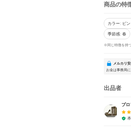
商品の特
カラー: ピ
季節感: 春
※同じ特徴を持
メルカリ安
お金は事務局に
出品者
プロ