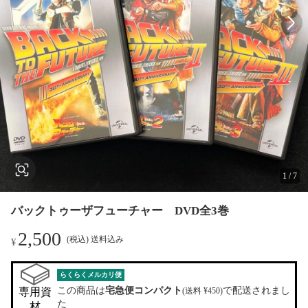
1
/
7
バックトゥーザフューチャー DVD全3巻
2,500
(税込) 送料込み
¥
らくらくメルカリ便
この商品は
宅急便コンパクト
で配送されまし
専用資
(送料 ¥450)
た
材