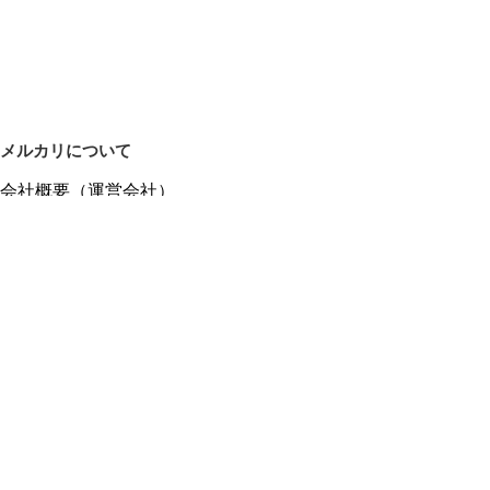
メルカリについて
会社概要（運営会社）
採用情報
プレスリリース
公式ブログ
プレスキット
メルカリUS
メルカリShops
m department（エムデパ）
ヘルプ
ヘルプセンター（ガイド・お問い合わせ）
メルカリShopsでショップを開設する
メルカリShops ショップ管理画面にログイン
メルカリShops出店者向けガイド