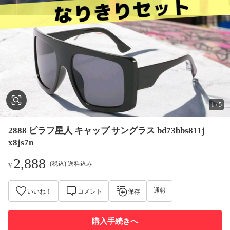
1
/
5
2888 ピラフ星人 キャップ サングラス bd73bbs811j
x8js7n
2,888
(税込) 送料込み
¥
通報
いいね！
コメント
保存
購入手続きへ