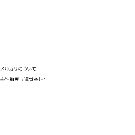
メルカリについて
会社概要（運営会社）
採用情報
プレスリリース
公式ブログ
プレスキット
メルカリUS
メルカリShops
m department（エムデパ）
ヘルプ