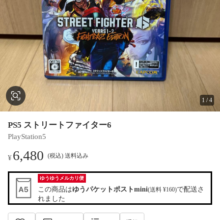
1
/
4
PS5 ストリートファイター6
PlayStation5
6,480
(税込) 送料込み
¥
ゆうゆうメルカリ便
この商品は
ゆうパケットポストmini
で配送さ
(送料 ¥160)
れました