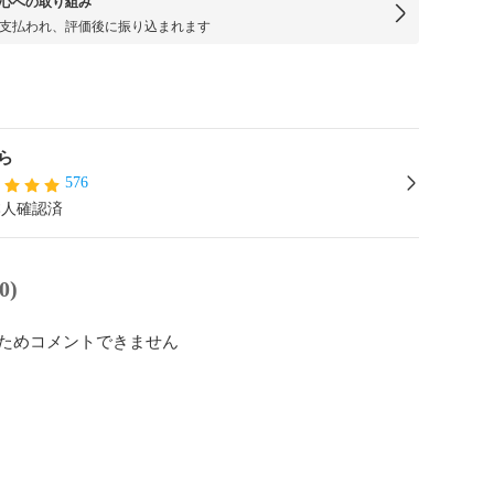
心への取り組み
支払われ、評価後に振り込まれます
ら
576
本人確認済
0)
ためコメントできません