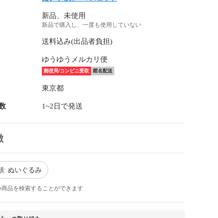
新品、未使用
新品で購入し、一度も使用していない
送料込み(出品者負担)
ゆうゆうメルカリ便
郵便局/コンビニ受取
匿名配送
東京都
数
1~2日で発送
徴
類: ぬいぐるみ
つ商品を検索することができます